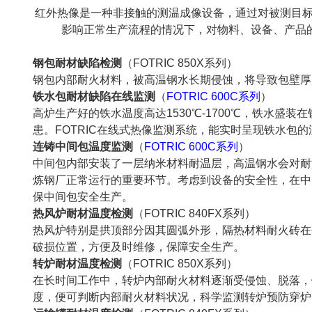
红外热像是一种非接触的测温成像设备，通过对被测目标
影响正常生产流程的情况下，对物料、设备、产品
钢包耐材缺陷检测
（FOTRIC 850X系列）
钢包内部耐火材料，被高温钢水长期侵蚀，将导致包壁厚
铁水包耐材缺陷在线监测
（
FOTRIC 600C系列
）
高炉生产好的铁水温度高达1530℃-1700℃，铁水
患。FOTRIC在线式热像监测系统，能实时呈现铁水包
连铸中间包温度监测
（
FOTRIC 600C系列
）
中间包内部安装了一层纳米材料耐温层，高温钢水会对耐
炼钢厂正常运行的重要环节。考虑到设备的安全性，在中
保中间包安全生产。
热风炉耐材温度检测
（FOTRIC 840FX系列）
热风炉特别是拱顶部分因其圆弧外形，隔热材料耐火砖在
破损位置，方便及时维修，保障安全生产。
转炉耐材温度检测
（FOTRIC 850X系列）
在长时间工作中，转炉内部耐火材料逐渐受侵蚀、脱落，
度，便可判断内部耐火材料状况，科学监测转炉预防穿炉