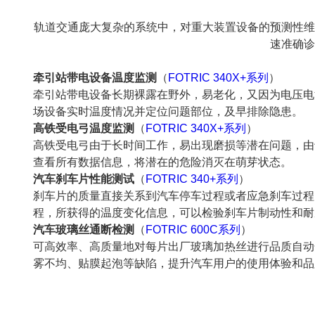
轨道交通庞大复杂的系统中，对重大装置设备的预测性维
速准确诊
牵引站带电设备温度监测
（
FOTRIC 340X+系列
）
牵引站带电设备长期裸露在野外，易老化，又因为电压电
场设备实时温度情况并定位问题部位，及早排除隐患。
高铁受电弓温度监测
（
FOTRIC 340X+系列
）
高铁受电弓由于长时间工作，易出现磨损等潜在问题，由
查看所有数据信息，将潜在的危险消灭在萌芽状态。
汽车刹车片性能测试
（
FOTRIC 340+系列
）
刹车片的质量直接关系到汽车停车过程或者应急刹车过程
程，所获得的温度变化信息，可以检验刹车片制动性和耐
汽车玻璃丝通断检测
（
FOTRIC 600C系列
）
可高效率、高质量地对每片出厂玻璃加热丝进行品质自动
雾不均、贴膜起泡等缺陷，提升汽车用户的使用体验和品