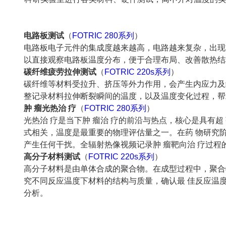
电路板测试
（
FOTRIC 280系列
）
电路板电子元件的集成度越来越高，电路越来复杂，出现
以直接观察电路板温度分布，便于合理布局、改善散热结
碳纤维疲劳拉伸测试
（
FOTRIC 220s系列
）
碳纤维等材料受拉升、挤压等外力作用，会产生内应力及
整记录材料拉伸断裂瞬间的温度，以及温度变化过程，帮
肿 瘤光热治 疗
（
FOTRIC 280系列
）
光热治 疗是当下肿 瘤治 疗的前沿与热点，核心是具有
式相关，温度是最重要的物理评估量之一。在药 物研究
产生任何干扰。全辐射热像视频记录肿 瘤靶向治 疗过
高分子材料测试
（
FOTRIC 220s系列
）
高分子材料是由单体合成的聚合物。在成型过程中，聚合
究不同反应温度下材料的结构与质量，确认最 佳反应温
分析。