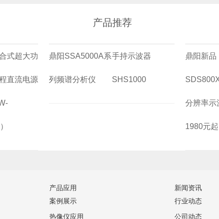
产品推荐
组合式超大功
鼎阳SSA5000A系
手持示波器
鼎阳新品
程直流电源
列频谱分析仪
SHS1000
SDS800
W-
分辨率示
W）
1980元
产品应用
新闻资讯
案例展示
行业动态
热像仪应用
公司动态