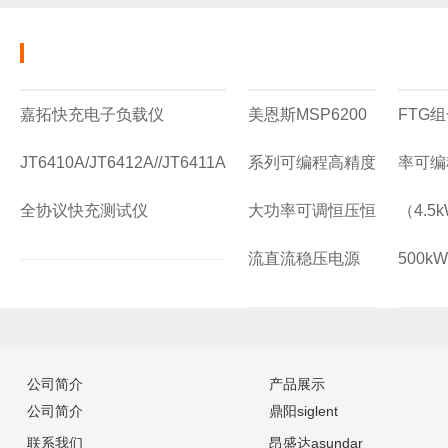
嘉拓快充电子负载仪
美恩斯MSP6200
FTG
JT6410A/JT6412A//JT6411A
系列可编程高精度
率可编
全协议快充测试仪
大功率可调恒压恒
（4.5k
流直流稳压电源
500k
公司简介
产品展示
公司简介
鼎阳siglent
联系我们
昂盛达asundar