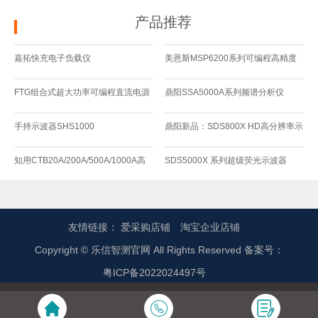
产品推荐
嘉拓快充电子负载仪
美恩斯MSP6200系列可编程高精度
JT6410A/JT6412A//JT6411A全协议
大功率可调恒压恒流直流稳压电源
FTG组合式超大功率可编程直流电源
鼎阳SSA5000A系列频谱分析仪
快充测试仪
（4.5kW-500kW）
手持示波器SHS1000
鼎阳新品：SDS800X HD高分辨率示
波器！1980元起！
知用CTB20A/200A/500A/1000A高
SDS5000X 系列超级荧光示波器
精度电流探头 传感器单元CTB104互
感器开口钳
友情链接：
爱采购店铺
淘宝企业店铺
Copyright © 乐信智测官网 All Rights Reserved 备案号：
粤ICP备2022024497号