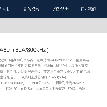
品应用
新闻资讯
招贤纳士
联系我们
0（60A/800kHz）
交流的超高精度互感器。电流范围从60A到1000A；精度高达
z。利用磁通门技术实现高精度测量，优越的线性特性，极低的直流
抗干扰性能，低噪声等特点，非常适合高精度高稳定性的电流
场合。 CTA系列互感器包括CTA60(60A)，
，CTA1000(1000A)。CTA60 和CTA200 测量孔径为26mm；
mm。标准的9 pin D-Sub male接口；工作状态LED指示功能；