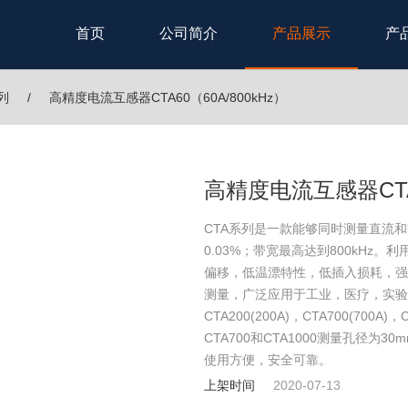
首页
公司简介
产品展示
产
列
高精度电流互感器CTA60（60A/800kHz）
高精度电流互感器CTA6
CTA系列是一款能够同时测量直流和
0.03%；带宽最高达到800kH
偏移，低温漂特性，低插入损耗，强
测量，广泛应用于工业，医疗，实验室等
CTA200(200A)，CTA700(700A)
CTA700和CTA1000测量孔径为30
使用方便，安全可靠。
上架时间
2020-07-13