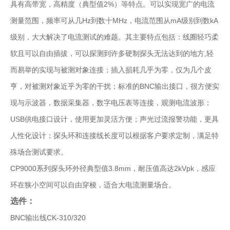
具有高带宽，高精度（典型值2%）等特点。可以实现宽广的电流
测量范围，频率可从几Hz到数十MHz，电流范围从mA级别到数kA
级别，大大解决了电流测试的难题。其主要特点包括：线圈轻巧柔
软且可以自由插拔，可以探测到许多硬制探头无法达到的地方,轻
而易举的实现与被测对象连接；插入损耗几乎为零，仅为几个皮
亨，对被测对象近乎为零的干扰；标准的BNC输出接口，很方便实
现与示波器，数据采集器，数字电压表等连接，观测电流波形；
USB供电接口设计，使用更加灵活方便；声光过流报警功能，更具
人性化设计；探头环和连接线长度可以根据客户要求定制，满足特
殊场合测试要求。
CP9000系列探头环外径典型值3.8mm，耐压值高达2kVpk，感应
环在狭小空间可以自由穿梭，适合大电流测量场合。
选件：
BNC输出线CK-310/320