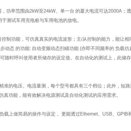
压范围，功率范围由2kW至24kW、单一台 的蕞大电流可达2000A；
应用于测试车用充电桩与车用电池的放电。
讯号控制功能，可仿真真实的电流波形；主/从控制的能力，能让相
步动态 的功能: 自动变频动态扫瞄功能 (亦即不同频率的 负载仿
并可随时呼叫使用者所储存的设定值。在自动化的测试上，此储
时且精准的电压、电流量测，每个型号都具有三个档位；此外，短路
短路仿真功能，能有效解决电源测试及自动化测试的应用需求。
上做简易的操作与设定， 更能透过Ethernet、USB、GPIB