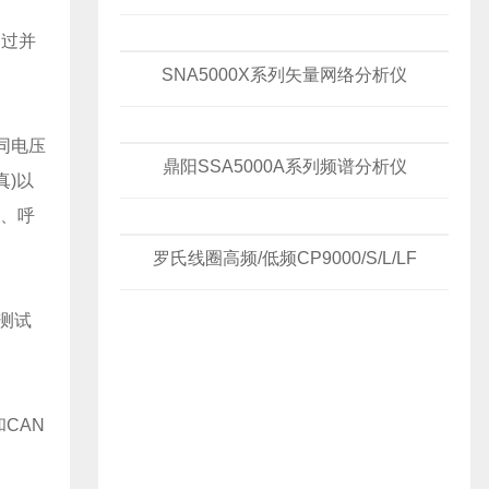
透过并
SNA5000X系列矢量网络分析仪
同电压
鼎阳SSA5000A系列频谱分析仪
真)以
存、呼
罗氏线圈高频/低频CP9000/S/L/LF
测试
和CAN