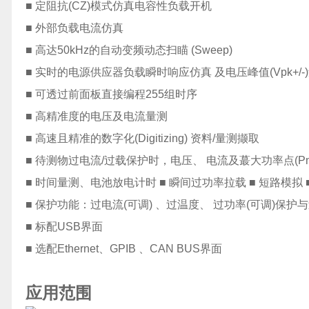
■ 定阻抗(CZ)模式仿真电容性负载开机
■ 外部负载电流仿真
■ 高达50kHz的自动变频动态扫瞄 (Sweep)
■ 实时的电源供应器负载瞬时响应仿真 及电压峰值(Vpk+/-
■ 可透过前面板直接编程255组时序
■ 高精准度的电压及电流量测
■ 高速且精准的数字化(Digitizing) 资料/量测撷取
■ 待测物过电流/过载保护时，电压、 电流及蕞大功率点(P
■ 时间量测、电池放电计时 ■ 瞬间过功率拉载 ■ 短路模拟
■ 保护功能：过电流(可调) 、过温度、 过功率(可调)保
■ 标配USB界面
■ 选配Ethernet、GPIB 、CAN BUS界面
应用范围