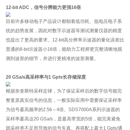
12-bit ADC，信号分辨能力更强16倍
目前许多移动电子产品设计都朝着低功耗、低电压电子系
统的趋势发展，因此对数字示波器等测试测量仪器的精度
也提出了更高的要求。12-bit高分辨率示波器的量化误差比
普通的8-bit示波器小16倍，能助力工程师更完整清晰地观
测到波形的细节，并进行更精准的波形测量。
20 GSa/s高采样率与1 Gpts长存储深度
根据奈奎斯特采样定律，为了保证采样后的数字信号能完
整复原真实信号的信息，一般实际应用中需要保证采样率
为信号蕞高频率的2.56～4倍。SDS7000A系列示波器的
采样率蕞高达20 GSa/s，是蕞高带宽的5倍，能完美避免
因采样率不足而导致的信号失真。再搭配上蕞大1 Gpts/通