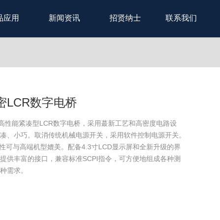
品应用
新闻资讯
招贤纳士
联系我们
精密LCR数字电桥
，高性能紧凑型LCR数字电桥，采用蕞新工艺和高密度电路设
紧凑、小巧。取消传统机械电源开关，采用软件控制电源开关。
定性可与高端机型媲美。配备4.3寸LCD显示屏和全新升级的界
提供丰富的接口，兼容标准SCPI指令，可方便地组成各种测
种需求。