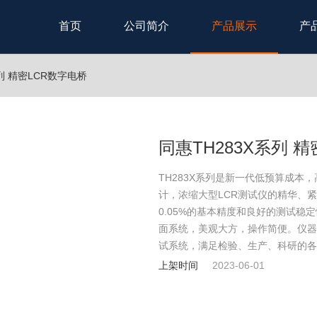
首页
公司简介
产品展示
产
列 精密LCR数字电桥
同惠TH283X系列 
TH283X系列是新一代低预算成本
计，浓缩大型LCR测试仪的精华、
0.05%的基本精度和良好的测试稳
面系统，美观大方，操作简便。仪器
试系统，满足检验、生产、科研的各
上架时间
2023-06-01