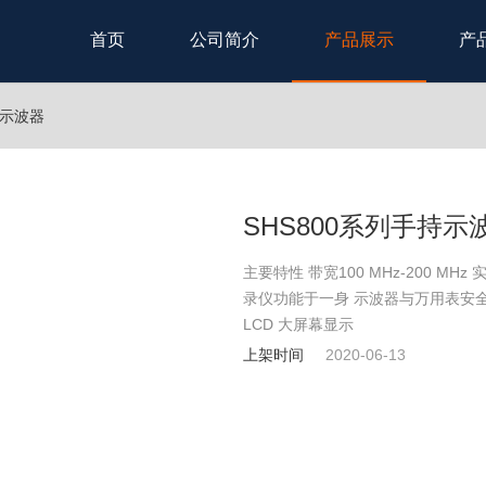
首页
公司简介
产品展示
产
持示波器
SHS800系列手持示
主要特性 带宽100 MHz-200 MH
录仪功能于一身 示波器与万用表安全等级高
LCD 大屏幕显示
上架时间
2020-06-13