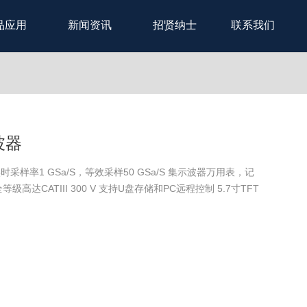
品应用
新闻资讯
招贤纳士
联系我们
波器
z 实时采样率1 GSa/S，等效采样50 GSa/S 集示波器万用表，记
达CATIII 300 V 支持U盘存储和PC远程控制 5.7寸TFT