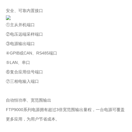
安全、可靠内置接口
①主从并机端口
②电压远端采样端口
③电源输出端口
④GPIB或CAN、RS485端口
⑤LAN、串口
⑥复合应用信号端口
⑦三相电输入端口
自动恒功率、宽范围输出
FTP9000系列电源拥有超过3倍宽范围输出量程，一台电源可覆盖
更多应用，为用户节省成本。