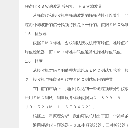
频谱仪ＲＢＷ滤波器 接收机ＩＦＢＷ滤波器
从频谱仪和接收机中频滤波器的幅频特性可以看出，当频
过两种滤波器的信号幅频特性是不一样的。依据ＥＭＣ标准
1.5 检波器
依据ＥＭＣ标准，要求测试接收机带有峰值、准峰值和
峰值检波器，而ＥＭＣ标准中限值通常包括准峰值限值。
1.6 精度
从接收机对信号的处理方式以及ＥＭＣ测试要求看，接
２ 接收机与频谱分析仪在ＥＭＣ测试应用的差异
在目前的市场上，我们可以见到一些通过频谱分析仪改
民用ＥＭＣ测试，测量设备标准依据为ＣＩＳＰＲ１６－
ＪＢ１５２（ＭＩＬ－ＳＴＤ４６２）。
根据上一章原理分析，我们可以总结出下面一个简单
通用频谱仪＋预选器＋６dB中频滤波器，三种检波器＋