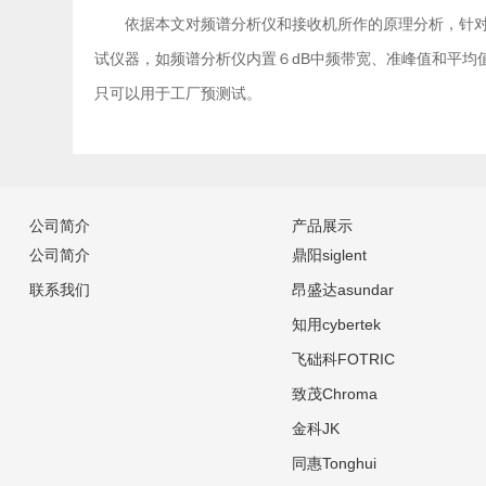
依据本文对频谱分析仪和接收机所作的原理分析，针对
试仪器，如频谱分析仪内置６dB中频带宽、准峰值和平均
只可以用于工厂预测试。
公司简介
产品展示
公司简介
鼎阳siglent
联系我们
昂盛达asundar
知用cybertek
飞础科FOTRIC
致茂Chroma
金科JK
同惠Tonghui