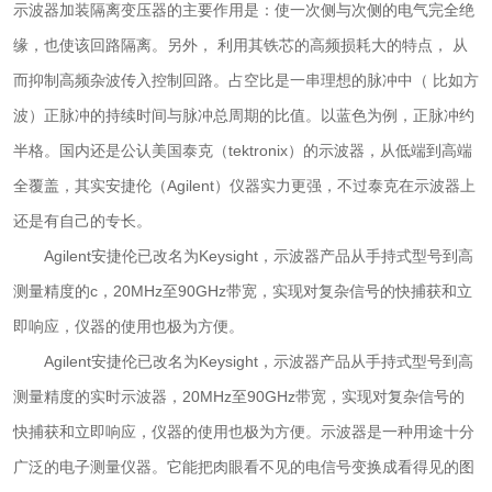
示波器加装隔离变压器的主要作用是：使一次侧与次侧的电气完全绝
缘，也使该回路隔离。另外， 利用其铁芯的高频损耗大的特点， 从
而抑制高频杂波传入控制回路。占空比是一串理想的脉冲中（ 比如方
波）正脉冲的持续时间与脉冲总周期的比值。以蓝色为例，正脉冲约
半格。国内还是公认美国泰克（tektronix）的示波器，从低端到高端
全覆盖，其实安捷伦（Agilent）仪器实力更强，不过泰克在示波器上
还是有自己的专长。
Agilent安捷伦已改名为Keysight，示波器产品从手持式型号到高
测量精度的c，20MHz至90GHz带宽，实现对复杂信号的快捕获和立
即响应，仪器的使用也极为方便。
Agilent安捷伦已改名为Keysight，示波器产品从手持式型号到高
测量精度的实时示波器，20MHz至90GHz带宽，实现对复杂信号的
快捕获和立即响应，仪器的使用也极为方便。示波器是一种用途十分
广泛的电子测量仪器。它能把肉眼看不见的电信号变换成看得见的图