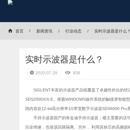
首页
新闻资讯
行业动态
实时示波器是什么
实时示波器是什么？
2020-07-29
838
SIGLENT丰富的示波器产品线覆盖了卓越性价比的经济型示波
SDS2000X/X-E、搭载WINDOWS操作系统的触摸屏智
国内首款12-bit高分辨率1G带宽数字示波器SDS6000 Pr
手持示波器国产的有金涵手持示波器；楼主需要的话
完全绝缘，也使该回路隔离。另外， 利用其铁芯的高频损