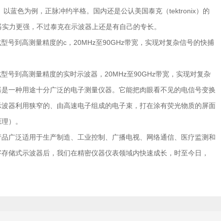
蓝色为例，正脉冲约半格。国内还是公认美国泰克（tektronix）的
）仪器实力更强，不过泰克在示波器上还是有自己的专长。
手持式型号到高测量精度的c，20MHz至90GHz带宽，实现对复杂信号的快捕
从手持式型号到高测量精度的实时示波器，20MHz至90GHz带宽，实现对复杂
器是一种用途十分广泛的电子测量仪器。它能把肉眼看不见的电信号变换
示波器利用狭窄的、由高速电子组成的电子束，打在涂有荧光物质的屏面
原理）。
产品广泛适用于生产制造、工业控制、广播电视、网络通信、医疗监测和
字存储式示波器后，我们在精密仪器仪表领域内快速成长，时至今日，