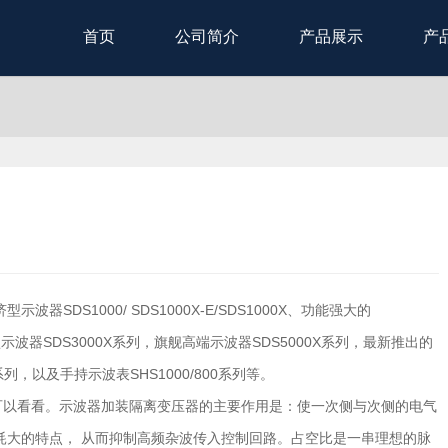
首页
公司简介
产品展示
产
？
器SDS1000/ SDS1000X-E/SDS1000X、功能强大的
能型示波器SDS3000X系列，旗舰高端示波器SDS5000X系列，最新推出的
o系列，以及手持示波表SHS1000/800系列等。
可以看看。示波器加装隔离变压器的主要作用是：使一次侧与次侧的电气
耗大的特点， 从而抑制高频杂波传入控制回路。占空比是一串理想的脉