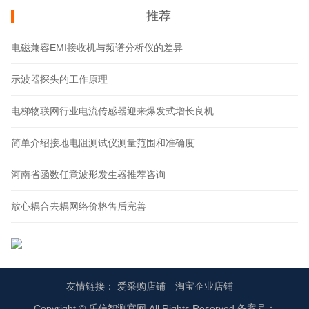
推荐
电磁兼容EMI接收机与频谱分析仪的差异
示波器探头的工作原理
电梯物联网行业电流传感器迎来爆发式增长良机
简单介绍接地电阻测试仪测量范围和准确度
河南省函数任意波形发生器推荐咨询
放心耦合去耦网络价格售后完善
友情链接：
爱采购店铺
淘宝企业店铺
Copyright © 乐信智测官网 All Rights Reserved 备案号：