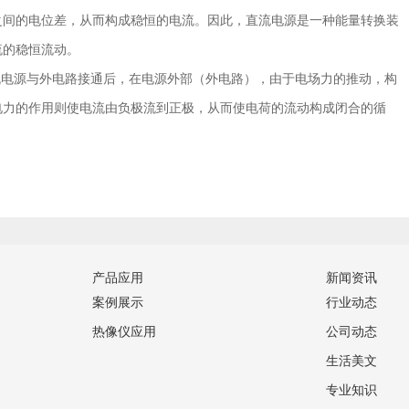
之间的电位差，从而构成稳恒的电流。因此，直流电源是一种能量转换装
流的稳恒流动。
电源与外电路接通后，在电源外部（外电路），由于电场力的推动，构
电力的作用则使电流由负极流到正极，从而使电荷的流动构成闭合的循
产品应用
新闻资讯
案例展示
行业动态
热像仪应用
公司动态
生活美文
专业知识