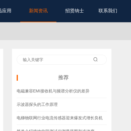
品应用
新闻资讯
招贤纳士
联系我们
推荐
电磁兼容EMI接收机与频谱分析仪的差异
示波器探头的工作原理
电梯物联网行业电流传感器迎来爆发式增长良机