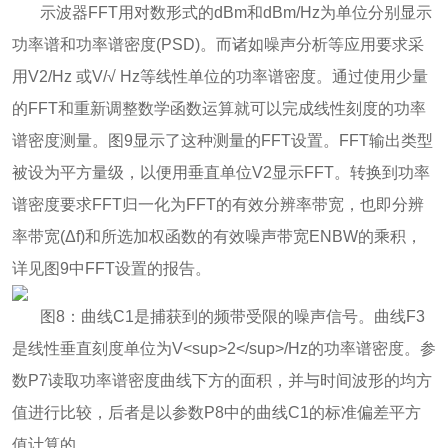
示波器FFT用对数形式的dBm和dBm/Hz为单位分别显示
功率谱和功率谱密度(PSD)。而诸如噪声分析等应用要求采
用V2/Hz 或V/√ Hz等线性单位的功率谱密度。通过使用少量
的FFT和重新调整数学函数运算就可以完成线性刻度的功率
谱密度测量。图9显示了这种测量的FFT设置。FFT输出类型
被设为平方量级，以便用垂直单位V2显示FFT。转换到功率
谱密度要求FFT归一化为FFT的有效分辨率带宽，也即分辨
率带宽(Δf)和所选加权函数的有效噪声带宽ENBW的乘积，
详见图9中FFT设置的报告。
图8：曲线C1是捕获到的频带受限的噪声信号。曲线F3
是线性垂直刻度单位为V<sup>2</sup>/Hz的功率谱密度。参
数P7读取功率谱密度曲线下方的面积，并与时间波形的均方
值进行比较，后者是以参数P8中的曲线C1的标准偏差平方
值计算的。