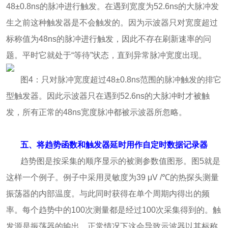
48±0.8ns的脉冲进行触发。在遇到宽度为52.6ns的大脉冲发
生之前这种触发器是不会触发的。因为示波器只对宽度超过
标称值为48ns的脉冲进行触发，因此不存在刷新速率的问
题。平时它就处于“等待”状态，直到异常脉冲宽度出现。
图4：只对脉冲宽度超过48±0.8ns范围的脉冲触发的排它
型触发器。因此示波器只在遇到52.6ns的大脉冲时才被触
发，所有正常的48ns宽度脉冲都被示波器所忽略。
五、将趋势函数和触发器延时用作自定时数据记录器
趋势图是按采集的顺序显示的被测参数值图形。图5就是
这样一个例子。例子中采用灵敏度为39 μV /℃的热探头测量
振荡器的内部温度。与此同时获得在单个周期内得出的频
率。每个趋势中的100次测量都是经过100次采集得到的。触
发源是振荡器的输出。正常情况下这会导致示波器以其标称