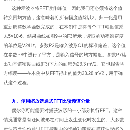
这种示波器将FFT读作峰值，因此我们还必须将这个值
转换回均方值，这意味着将所有幅度值除以2。归一化是用
重新调整数学函数完成的，在本例中是将每个FFT幅度值乘
以5×10-6。结果曲线如图9中的F3所示，读取的功率谱密度
的单位是V2/Hz。参数P2是输入波形C1的标准偏差。这个值
在参数P8中进行了平方，是输入信号的均方幅度。参数P7读
出功率谱密度曲线(F3)下方的面积为23.3 mV2。它也报告均
方幅度——在本例中从FFT得出的值为23.28 mV2，用于确
认这个过程。
九、使用缩放选通式FFT比较频谱分量
偶尔你可能需要对捕获波形的一小部分执行FFT。这种
情况通常是有疑问波形在时间上发生变化时发生的。大多数
示波器允许你通过FFT控制中的选通功能或在捕获波形缩放