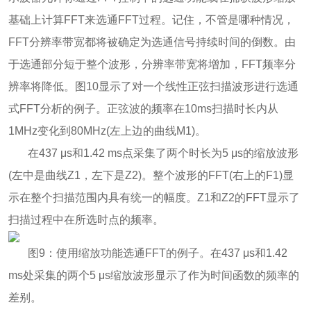
基础上计算FFT来选通FFT过程。记住，不管是哪种情况，
FFT分辨率带宽都将被确定为选通信号持续时间的倒数。由
于选通部分短于整个波形，分辨率带宽将增加，FFT频率分
辨率将降低。图10显示了对一个线性正弦扫描波形进行选通
式FFT分析的例子。正弦波的频率在10ms扫描时长内从
1MHz变化到80MHz(左上边的曲线M1)。
在437 μs和1.42 ms点采集了两个时长为5 μs的缩放波形
(左中是曲线Z1，左下是Z2)。整个波形的FFT(右上的F1)显
示在整个扫描范围内具有统一的幅度。Z1和Z2的FFT显示了
扫描过程中在所选时点的频率。
图9：使用缩放功能选通FFT的例子。在437 μs和1.42
ms处采集的两个5 μs缩放波形显示了作为时间函数的频率的
差别。