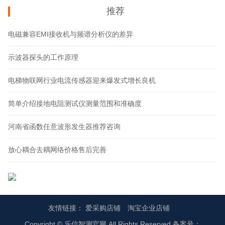
推荐
电磁兼容EMI接收机与频谱分析仪的差异
示波器探头的工作原理
电梯物联网行业电流传感器迎来爆发式增长良机
简单介绍接地电阻测试仪测量范围和准确度
河南省函数任意波形发生器推荐咨询
放心耦合去耦网络价格售后完善
友情链接：
爱采购店铺
淘宝企业店铺
Copyright © 乐信智测官网 All Rights Reserved 备案号：