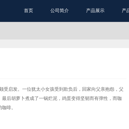
首页
公司简介
产品展示
产
，颇受启发。一位犹太小女孩受到欺负后，回家向父亲抱怨，父
，最后胡萝卜煮成了一锅烂泥，鸡蛋变得坚韧而有弹性，而咖
的咖啡。