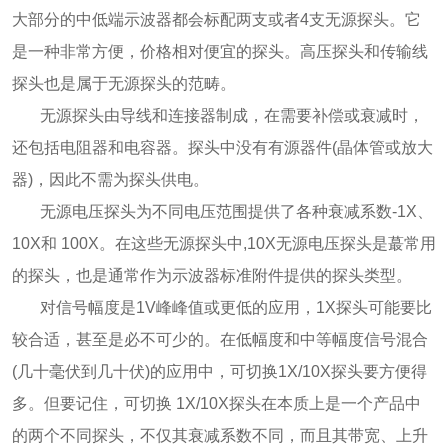
大部分的中低端示波器都会标配两支或者4支无源探头。它
是一种非常方便，价格相对便宜的探头。高压探头和传输线
探头也是属于无源探头的范畴。
无源探头由导线和连接器制成，在需要补偿或衰减时，
还包括电阻器和电容器。探头中没有有源器件(晶体管或放大
器)，因此不需为探头供电。
无源电压探头为不同电压范围提供了各种衰减系数-1X、
10X和 100X。在这些无源探头中,10X无源电压探头是蕞常用
的探头，也是通常作为示波器标准附件提供的探头类型。
对信号幅度是1V峰峰值或更低的应用，1X探头可能要比
较合适，甚至是必不可少的。在低幅度和中等幅度信号混合
(几十毫伏到几十伏)的应用中，可切换1X/10X探头要方便得
多。但要记住，可切换 1X/10X探头在本质上是一个产品中
的两个不同探头，不仅其衰减系数不同，而且其带宽、上升