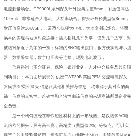
电流测量场合。CP9000L系列探头环外径典型值8mm，耐压值高达
10kVpk，非常适合大电流，大功率场合。探头环外径典型值8mm，
耐压值高达10kVpk，非常适合低频大电流，大功率测试场合。轻而
易举的实现与被测对象连接；插入损耗几乎为零，仅为几个皮亨，对
被测对象近乎为零的干扰；标准的BNC输出接口，很方便实现与示波
器，数据采集器，数字电压表等连接，观测电流波形；
信息咨询（不含证券、保险、银行业务、人才中介服务及其它限
制项目）；本页面所展现的 供应CWT30B 英国PEM 交流电流探头
罗氏线圈/柔性探头 信息及其他相关推荐信息，均来源于其对应的商
铺，信息的真实性、准确性和合法性由该信息的来源商铺所属企业完
全负责。
是一个均匀缠绕在非铁磁性材料上的环形线圈。是仅测试AC电
流信号的探头，具有高带宽，高精度（典型值2%）等特点。可以实
现宽广的电流测量范围，频率可从几Hz到数十MHz，电流范围从mA