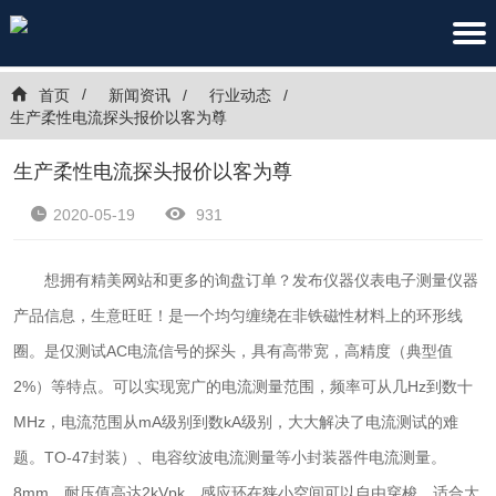
首页
新闻资讯
行业动态
生产柔性电流探头报价以客为尊
生产柔性电流探头报价以客为尊
2020-05-19
931
想拥有精美网站和更多的询盘订单？发布仪器仪表电子测量仪器
产品信息，生意旺旺！是一个均匀缠绕在非铁磁性材料上的环形线
圈。是仅测试AC电流信号的探头，具有高带宽，高精度（典型值
2%）等特点。可以实现宽广的电流测量范围，频率可从几Hz到数十
MHz，电流范围从mA级别到数kA级别，大大解决了电流测试的难
题。TO-47封装）、电容纹波电流测量等小封装器件电流测量。
8mm，耐压值高达2kVpk，感应环在狭小空间可以自由穿梭，适合大