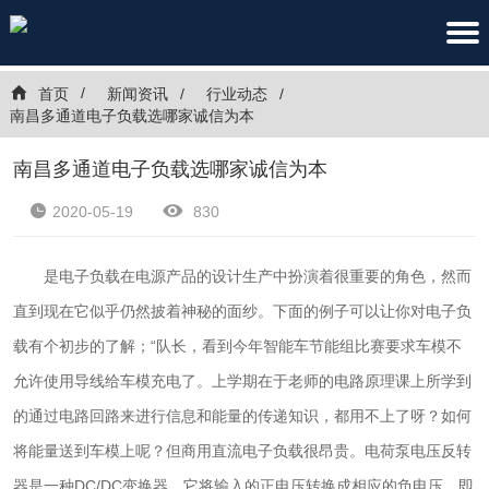
首页
新闻资讯
行业动态
南昌多通道电子负载选哪家诚信为本
南昌多通道电子负载选哪家诚信为本
2020-05-19
830
是电子负载在电源产品的设计生产中扮演着很重要的角色，然而
直到现在它似乎仍然披着神秘的面纱。下面的例子可以让你对电子负
载有个初步的了解；“队长，看到今年智能车节能组比赛要求车模不
允许使用导线给车模充电了。上学期在于老师的电路原理课上所学到
的通过电路回路来进行信息和能量的传递知识，都用不上了呀？如何
将能量送到车模上呢？但商用直流电子负载很昂贵。电荷泵电压反转
器是一种DC/DC变换器，它将输入的正电压转换成相应的负电压，即