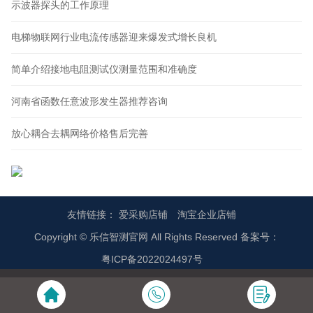
示波器探头的工作原理
电梯物联网行业电流传感器迎来爆发式增长良机
简单介绍接地电阻测试仪测量范围和准确度
河南省函数任意波形发生器推荐咨询
放心耦合去耦网络价格售后完善
友情链接：
爱采购店铺
淘宝企业店铺
Copyright © 乐信智测官网 All Rights Reserved 备案号：
粤ICP备2022024497号