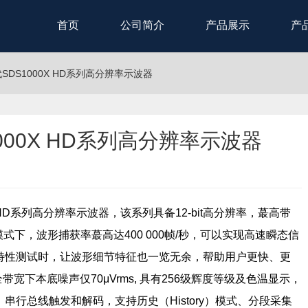
首页
公司简介
产品展示
产
DS1000X HD系列高分辨率示波器
00X HD系列高分辨率示波器
X HD系列高分辨率示波器，该系列具备12-bit高分辨率，蕞高带
nce 模式下，波形捕获率蕞高达400 000帧/秒，可以实现高速瞬态信
特性测试时，让波形细节特征也一览无余，帮助用户更快、更
带宽下本底噪声仅70μVrms, 具有256级辉度等级及色温显示，
行总线触发和解码，支持历史（History）模式、分段采集