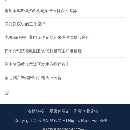
电磁兼容EMI接收机与频谱分析仪的差异
示波器探头的工作原理
电梯物联网行业电流传感器迎来爆发式增长良机
简单介绍接地电阻测试仪测量范围和准确度
河南省函数任意波形发生器推荐咨询
放心耦合去耦网络价格售后完善
友情链接：
爱采购店铺
淘宝企业店铺
Copyright © 乐信智测官网 All Rights Reserved 备案号：
粤ICP备2022024497号