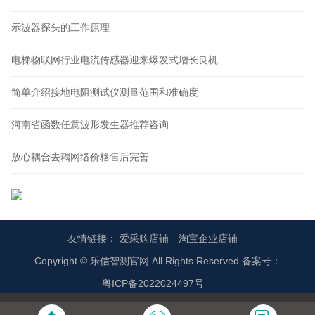
示波器探头的工作原理
电梯物联网行业电流传感器迎来爆发式增长良机
简单介绍接地电阻测试仪测量范围和准确度
河南省函数任意波形发生器推荐咨询
放心耦合去耦网络价格售后完善
友情链接：
爱采购店铺
淘宝企业店铺
Copyright © 乐信智测官网 All Rights Reserved 备案号：
粤ICP备2022024497号