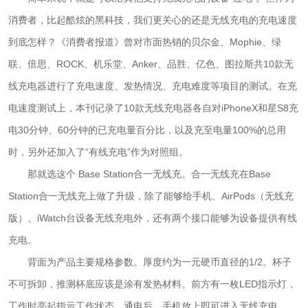
消费者，比起酷炫的黑科技，我们更关心的还是无线充电的充电速度
到底怎样？《消费者报道》曾对市面热销的贝尔金、Mophie、绿
联、倍思、ROCK、机乐堂、Anker、品胜、亿色、图拉斯共10款无
线充电器进行了充电速度、发热情况、充电难度等项目的测试。在充
电速度测试上，本刊记录了10款无线充电器各自对iPhoneX和星S8充
电30分钟、60分钟的已充电量百分比，以及充至电量100%的总用
时，另外还加入了“有线充电”作为对照组。
那就选这个 Base Station合一无线充。合一无线充在Base
Station合一无线充上做了升级，除了能够给手机、AirPods（无线充
版）、iWatch台设备无线充电外，还有两个接口能够为设备提供有线
充电。
背面为产品主要规格参数。厚度约为一元硬币直径的1/2。杯子
不可拆卸，推测杯底应该是涂有发热材料。前方有一枚LED指示灯，
工作时亮起指示工作状态。通电后，手机放上即可进入无线充电。、