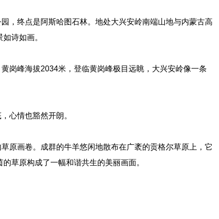
公园，终点是阿斯哈图石林。地处大兴安岭南端山地与内蒙古高
景如诗如画。
黄岗峰海拔2034米，登临黄岗峰极目远眺，大兴安岭像一条
底，心情也豁然开朗。
的草原画卷。成群的牛羊悠闲地散布在广袤的贡格尔草原上，它
茵的草原构成了一幅和谐共生的美丽画面。