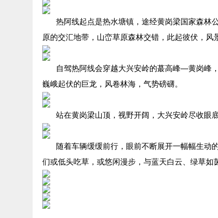
热阿线起点是热水塘镇，途经黄岗梁国家森林
原的交汇地带，山峦草原森林交错，此起彼伏，风
自驾热阿线会穿越大兴安岭的蕞高峰—黄岗峰，
巍峨起伏的巨龙，风卷林海，气势磅礴。
站在黄岗梁山顶，视野开阔，大兴安岭尽收眼
随着车辆缓缓前行，眼前不断展开一幅幅生动
们或低头吃草，或悠闲漫步，与蓝天白云、绿草如