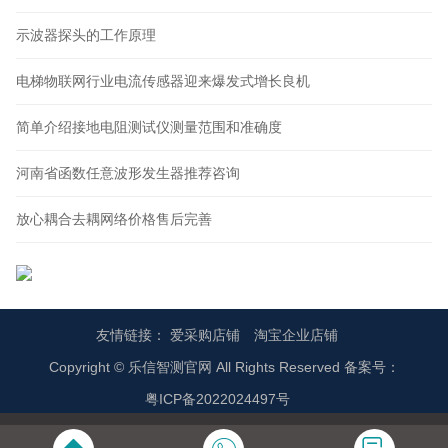
示波器探头的工作原理
电梯物联网行业电流传感器迎来爆发式增长良机
简单介绍接地电阻测试仪测量范围和准确度
河南省函数任意波形发生器推荐咨询
放心耦合去耦网络价格售后完善
友情链接：
爱采购店铺
淘宝企业店铺
Copyright © 乐信智测官网 All Rights Reserved 备案号：
粤ICP备2022024497号