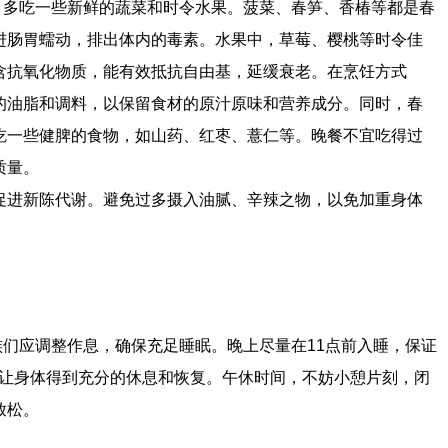
，多吃一些新鲜的蔬菜和时令水果。菠菜、春笋、香椿等都是春
进肠胃蠕动，排出体内的毒素。水果中，草莓、樱桃等时令佳
含抗氧化物质，能有效抵抗自由基，延缓衰老。在烹饪方式
的油脂和调料，以保留食材的原汁原味和营养成分。同时，春
吃一些健脾的食物，如山药、红枣、薏仁等。晚餐不宜吃得过
质量。
促进新陈代谢。避免过多摄入油腻、辛辣之物，以免加重身体
们应调整作息，确保充足睡眠。晚上尽量在11点前入睡，保证
。让身体得到充分的休息和恢复。午休时间，不妨小憩片刻，闭
放松。