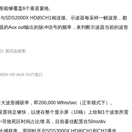
置为波形能够覆盖6个垂直窗格。
接口与SDS2000X HD的CH1相连接。示波器每采样一帧波形，都
波器的Aux out输出的脉冲信号的频率，来判断示波器当前的波形
图1 测试连接图
000X HD AUX OUT接口
捕获率，即200,000 Wfms/sec（正常模式下）。
时基设置得足够快，以便在整个显示屏（10格）上绘制1个波形所需
小导致死区时间占比增 高，目前蕞佳配置在50ns/div
获率，需同时开启SDS3000X HD的CH1和CH2通道。