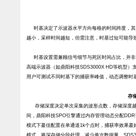
时基决定了示波器水平方向每格的时间跨度，其
越小，采样时间越短，但需注意，时基过短可能导
时基设置需兼顾信号细节与死区时间占比，并非越小
高端示波器（如鼎阳科技SDS3000X HD等机型）
用户可测试不同时基下的捕获率峰值，动态调整时
存
存储深度决定单次采集的波形点数，存储深度越
间，鼎阳科技SPO引擎通过内存管理动态分配DDR资
模式下蕞佳配置在单通道1k个点时，捕获率效果蕞好
模式，将深存储分段处理，减少单次数据量，SDS30