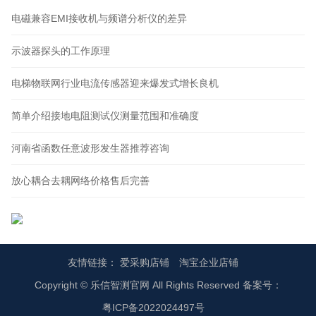
电磁兼容EMI接收机与频谱分析仪的差异
示波器探头的工作原理
电梯物联网行业电流传感器迎来爆发式增长良机
简单介绍接地电阻测试仪测量范围和准确度
河南省函数任意波形发生器推荐咨询
放心耦合去耦网络价格售后完善
友情链接：
爱采购店铺
淘宝企业店铺
Copyright © 乐信智测官网 All Rights Reserved 备案号：
粤ICP备2022024497号