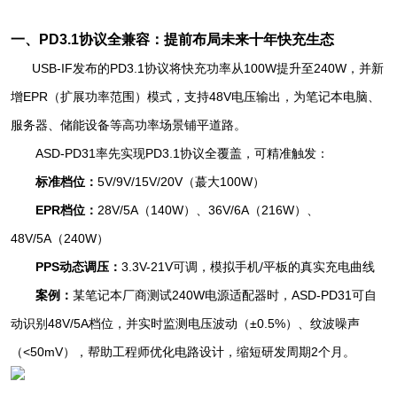
一、PD3.1协议全兼容：提前布局未来十年快充生态
USB-IF发布的PD3.1协议将快充功率从100W提升至240W，并新
增EPR（扩展功率范围）模式，支持48V电压输出，为笔记本电脑、
服务器、储能设备等高功率场景铺平道路。
ASD-PD31率先实现PD3.1协议全覆盖，可精准触发：
标准档位：
5V/9V/15V/20V（蕞大100W）
EPR档位：
28V/5A（140W）、36V/6A（216W）、
48V/5A（240W）
PPS动态调压：
3.3V-21V可调，模拟手机/平板的真实充电曲线
案例：
某笔记本厂商测试240W电源适配器时，ASD-PD31可自
动识别48V/5A档位，并实时监测电压波动（±0.5%）、纹波噪声
（<50mV），帮助工程师优化电路设计，缩短研发周期2个月。