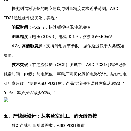
快充测试对设备的响应速度与测量精度要求近乎苛刻。ASD-
PD31通过硬件级优化，实现：
响应时间：
<50ms，快速捕捉电压/电流突变；
测量精度：
电压±0.05%、电流±0.1%，纹波噪声<50mV；
4.3寸高清触摸屏：
支持滑动调节参数，操作延迟低于人类感知
阈值。
技术突破：
在过流保护（OCP）测试中，ASD-PD31可精准记录
触发时间（μs级）与电流值，帮助厂商优化保护电路设计。某移动电
源厂商反馈：“使用ASD-PD31后，产品过流保护误触发率从3%降至
0.1%，客户投诉减少90%。”
五、产线级设计：从实验室到工厂的无缝衔接
针对产线批量测试需求，ASD-PD31提供：