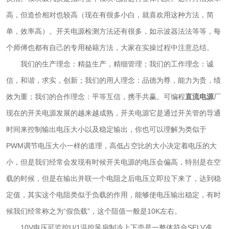
高，但造价相对也较高（现在有很多小白，就喜欢用这种方法，简
单，效率高）。开关电源检测方法还有很多，如示波器法法等等，每
个师傅也都有自己的专用秘籍方法，大家在实操过程中注意总结。
我们的生产理念：精益生产，精细管理；我们的工作理念：诚
信，和谐，求实，创新；我们的用人理念：品德为尊，能力为贵，绩
效为重；我们的合作理念：平等互信，携手共赢。可编程
直流电源
厂
现在的开关电源发展的越来越成熟，开关电源它是通过开关管的导通
时间来控制输出电压大小以及稳定输出，你也可以理解为类似于
PWM调节电压大小一样的道理，高低占空比的大小决定着电压的大
小，但是我们经常会发现有时候开关电源的电压会偏高，特别是在空
载的时候，但是在输出并联一个电阻之后电压立即拉下来了，达到稳
定值，其实这个电阻类似于负载的作用，能够使电压输出稳定，有时
候我们经常称之为“假负载”，这个阻值一般是10K左右。
10V电压可监控U/1温控风扇制冷上下売是一整体符合SELV准