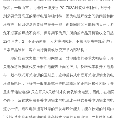
误差。一般而言，元器件一律按照IPC-782A封装标准制作，对于个
别需要承受高压的采样电阻单独对待，因为电阻焊盘之间的间距和耐
压有关，所以焊盘需要适当拉开一些，但是同时又不能拉的太开，避
免不必要的焊接不良率。保修期限为用户所购的产品开机验收之日起
12个月内。2，不正确使用、人为摔伤损坏、不按说明书中规定进行
日常产品维护，客户自行拆装或改变产品内部结构；
现阶段在大力推广智能电网建设，对电能表的要求大幅提高，开
关电源将逐步取代变压器在电能表上面的应用。反转式串联开关电源
与一般串联式开关电源的区别是，这种反转式串联开关电源输出的电
压是负电压，正好与一般串联式开关电源输出的正电压极性相反；并
且由于储能电感L只在开关K关断时才向负载输出电流，因此，在相同
条件下，反转式串联开关电源输出的电流比串联式开关电源输出的电
流小一倍。嘉科电源拥有雄厚的开发与设计能力，能在较短的时间内
设计制造出具有特殊功能和较高技术含量的专用电源。尤其擅长高电