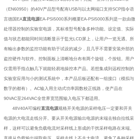
（EN60950）的40V产品型号配有USB与以太网端口支持SCP指令语
言德国EA
直流电源
EA-PSI5000系列概要EA-PSI5000系列是一款由微
处理器控制的实验室电源，其标准型号配备多种功能。设定值、实际
值与状态都能同时间清断显示于監光LCD屏上，让用户一览无遇。所
有輸出参数的监控功能有助于试设的减少，且几乎不需要安装外部的
盗控硬件与软件。控制面板上清晰地分布有两个旋钮，个按钮。用户
仅需用手指点触几下就能轻易地操控本产品。若想集成到远程控制的
实验室应用与小的测试系統中，本产品后板还配有一组接口（模拟与
数字的都有）。AC输入用主动式功率因数校正线路，使产品在
90VAC至264VAC全世界宽范围输入电压下都适用。
48V40A可编程
直流电源
规格开关电源的采样电压一定要和开关
电源的大电流走线分开。要从开关电源输出电源的末端去独自拉线采
样，这样可以避免负载电流对采样线上形成的干扰采样电路在末端。
直接从负载输出端取电压，采样走线上不走大电流。避免了各种采样