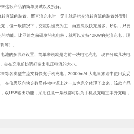
带来这款产品的简单测试以及拆解。
流转直流的装置。而直流充电时，无非就是把交流转直流的装置外置到
慢充，但一般情况下，交流以慢充为主，而直流以快充居多。所以，只要
充的功能。比亚迪之前研发的充电桩，就可以支持42KW的交流充电，现
损耗等）。
和电池的多线路设置。简单来说就是之前一块电池充电，现在分成几块电
”，会在充电前协调好输出电压电流的大小。
苹果等各类型主流支持快充手机充电，20000mAh大电量旅途中使用妥妥
点，在倍思双向快充数显移动电源上这一点也完全体现了出来，该款产品
入/输出，双USB输出功能，采用任意一条线都可以为手机及充电宝本身充电，