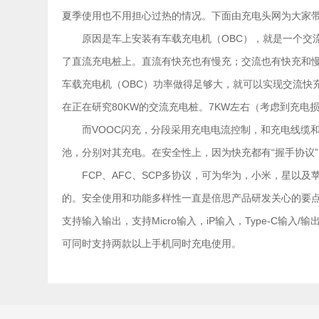
夏季使用也不用担心过热的情况。下面由充电头网为大家
原因是车上安装有车载充电机（OBC），就是一个交
了直流充电桩上。直流有快充也有慢充；交流也有快充和
车载充电机（OBC）功率做得足够大，就可以实现交流快
在正在研究80KW的交流充电桩。7KW左右（考虑到充电
而VOOC闪充，分段采用充电电流控制，和充电线缆
池，分别对其充电。在安全性上，因为快充都有“握手协议
FCP、AFC、SCP多协议，可为华为，小米，星以及
的。安全使用和功能多样性一直是倍思产品研发关心的要
支持输入输出，支持Micro输入，iP输入，Type-C输
可同时支持两款以上手机同时充电使用。