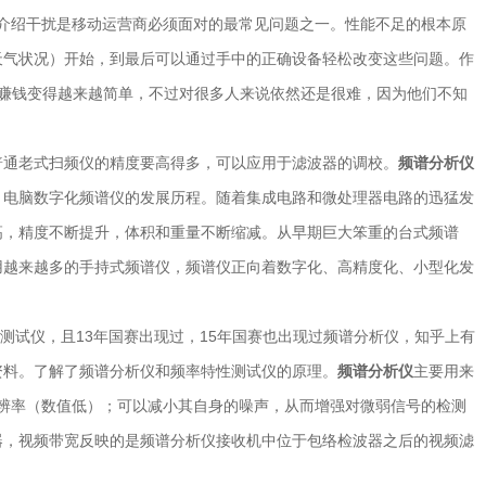
地图 介绍干扰是移动运营商必须面对的最常见问题之一。性能不足的根本原
天气状况）开始，到最后可以通过手中的正确设备轻松改变这些问题。作
己的代码去赚钱变得越来越简单，不过对很多人来说依然还是很难，因为他们不知
普通老式扫频仪的精度要高得多，可以应用于滤波器的调校。
频谱分析仪
、电脑数字化频谱仪的发展历程。随着集成电路和微处理器电路的迅猛发
高，精度不断提升，体积和重量不断缩减。从早期巨大笨重的台式频谱
用越来越多的手持式频谱仪，频谱仪正向着数字化、高精度化、小型化发
率特性测试仪，且13年国赛出现过，15年国赛也出现过频谱分析仪，知乎上有
资料。了解了频谱分析仪和频率特性测试仪的原理。
频谱分析仪
主要用来
分辨率（数值低）；可以减小其自身的噪声，从而增强对微弱信号的检测
器，视频带宽反映的是频谱分析仪接收机中位于包络检波器之后的视频滤