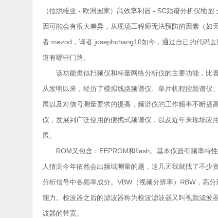
（拉脱维亚 - 欧洲国家）高效率利器 - SC频谱分析仪
因可能会有很大差异，从现场工程师无法预防的因素（如
者 mezod，译者 josephchang10如今，通过自
道有哪些门路。
该功能类似扫频仪和标量网络分析仪的主要功能，比
从发明以来，经历了模拟线路频谱仪、单片机程控频谱仪
展以及对信号测量要求的提高，频谱仪的工作频率不断提
仪，发展到广泛使用的便携式频谱仪，以及近年来现场应
展。
ROM又包含：EEPROM和flash。基本仪器有频
人猜测今年依然会出频域测量的题，这几天我就找了不少
分析信号中各频率成分。VBW（视频分辨率）RBW，高
能力。检波器之后的滤波器称为检波滤波器又叫视频滤波
波器的带宽。