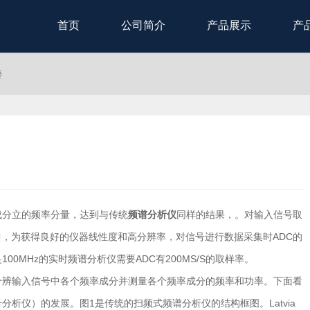
首页
公司简介
产品展示
产
善
成分立的频率分量，达到与传统
频谱分析仪
同样的结果，。对输入信号取
中，为获得良好的仪器线性度和高分辨率，对信号进行数据采集时ADC的
0MHz的实时频谱分析仪需要ADC有200MS/S的取样率。
分辨输入信号中各个频率成分并测量各个频率成分的频率和功率。下面看
分析仪）的发展。图1是传统的扫频式频谱分析仪的结构框图。Latvia