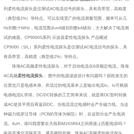
列柔性电流探头是仅测试AC电流信号的探头，具有高带宽，高精度
（典型值2%）等特点。可以实现宽广的电流测量范围，频率可从几
Hz到数十MHz，电流范围从mA级别到数kA级别，大大解决了电流测
试的难题。CP9000S系列 示波器柔性电流探头 产品概述
CP9000（S/L）系列柔性电流探头是仅测试AC电流信号的探头，具
有高带宽，高精度（典型值2%）等特点。
珠海AC高频柔性电流探头，对于启动电流在6倍额定电流。珠海
AC高频
柔性电流探头
， 图中的电源滤波设计有问题吗？损耗发生的
位置也只是电感本身。所流过的电流基本上是输出电流Io。Io可根据
电感电流IL求得。DC/DC转换的工艺简单来说，就是将DC暂时转换
成AC使其平滑后再返回DC。当电流流过电感时会产生磁力线。当这
种磁力线穿过导体（PCB的导体为铜箔）时，在这部分会产生电涡
流。4uH，请问我需要在天线和M24SR64之间再接上匹配电容吗？
电容是通交流隔直流，通高频阻低频。珠海AC高频柔性电流探头，