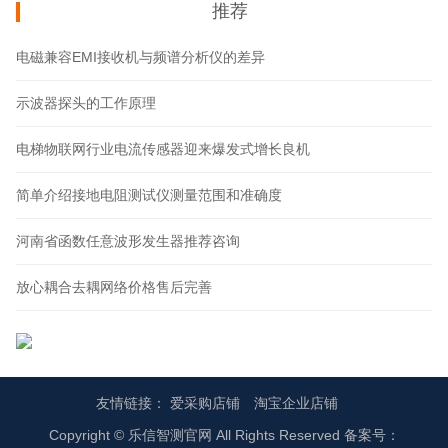
推荐
电磁兼容EMI接收机与频谱分析仪的差异
示波器探头的工作原理
电梯物联网行业电流传感器迎来爆发式增长良机
简单介绍接地电阻测试仪测量范围和准确度
河南省函数任意波形发生器推荐咨询
放心耦合去耦网络价格售后完善
友情链接：
爱采购店铺
淘宝企业店铺
Copyright © 乐信智测官网 All Rights Reserved 备案号：