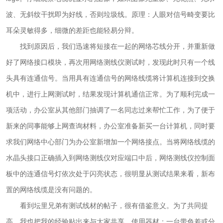
波、无斜纹干扰即为好线，否则垃圾线。原理：人眼对信号畸变要比
耳朵灵敏得多，细微的差距也能轻易分辩。
找到原因后，我们迅速将短接在一起的网络芯线分开，并重新做
好了网络接口模块，再次用网络测线仪测试时，发现此时只有一个线
头具有连通信号。当用具有连通信号的网络线缆将计算机连接到交换
机中，进行上网测试时，结果发现计算机通信正常。为了顺利完成一
项活动，办公室从其他部门抽调了一名同志过来帮忙工作，为了便于
新来的同事能够上网查询材料，办公室准备新买一台计算机，同时要
求我们网络中心部门为办公室新增加一个网络接点。当将网络线缆的
水晶头接口正确插入到网络测线仪对应端口中后，网络测线仪控制面
板中的连通信号灯依次处于闪亮状态，很明显从测试结果来看，新布
置的网络线缆是没有问题的。
看到坛里兄弟有测试线材的帖子，很有借鉴意义。为了共同提
高，我也把我的经验贴出来与大家共享。使用器材：一台带色差或分