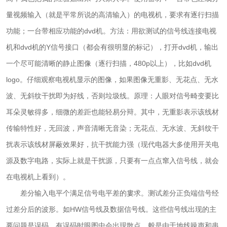
量视频输入（就是平常所说的高清输入）的电视机，要求有逐行扫描
功能；一台带相应功能的dvd机。方法：用欲测试的信号线连接电视
机和dvd机的Y信号接口（都会有很明显的标记），打开dvd机，输出
一个尽可能清晰的静止图像（逐行扫描，480p以上），比如dvd机
logo。仔细观察电视机显示的图像，如果图像无重影、无花点、无水
波、无斜纹干扰即为好线，否则垃圾线。原理：人眼对信号畸变要比
耳朵灵敏得多，细微的差距也能轻易分辩。其中，无重影表示该线材
传输特性好，无回波，声音清晰无音染；无花点、无水波、无斜纹干
扰表示该线材屏蔽效果好，抗干扰能力强（现代电器大多使用开关电
源及数字电路，实际上就是干扰源，只要有一点点窜入信号线，就会
在电视机上看到）。
差分输入电平个满足信号电平差的婁求。测试差分正负端信号经
过差分后的波形。如HW信号线及数据信号线。这些信号线出现的主
要问题是误码。有误码时眼图中会出现散点。般是由于地线噪声和串