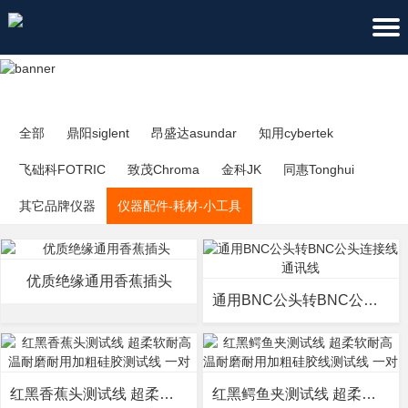
全部
鼎阳siglent
昂盛达asundar
知用cybertek
飞础科FOTRIC
致茂Chroma
金科JK
同惠Tonghui
其它品牌仪器
仪器配件-耗材-小工具
优质绝缘通用香蕉插头
通用BNC公头转BNC公头连接线 通讯线
红黑香蕉头测试线 超柔软耐高温耐磨耐用加粗硅胶测试线 一对
红黑鳄鱼夹测试线 超柔软耐高温耐磨耐用加粗硅胶线测试线 一对