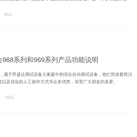
研发、生产、检验的常用工具，应用十分广泛。今天，乐信智测工程师
的一些相关知识。
903
968系列和969系列产品功能说明
69系列，属于昂盛达测试设备大家庭中的综合自动测试设备，他们凭借着简洁
度以及优化的人工操作方式等众多优势，深受广大朋友的喜爱。
1851